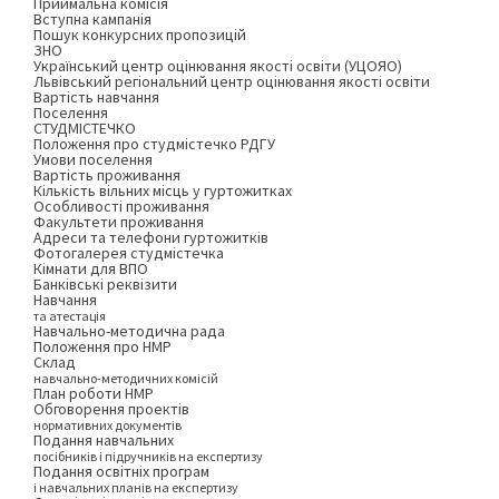
Приймальна комісія
Вступна кампанія
Пошук конкурсних пропозицій
ЗНО
Український центр оцінювання якості освіти (УЦОЯО)
Львівський регіональний центр оцінювання якості освіти
Вартість навчання
Поселення
СТУДМІСТЕЧКО
Положення про студмістечко РДГУ
Умови поселення
Вартість проживання
Кількість вільних місць у гуртожитках
Особливості проживання
Факультети проживання
Адреси та телефони гуртожитків
Фотогалерея студмістечка
Кімнати для ВПО
Банківські реквізити
Навчання
та атестація
Навчально-методична рада
Положення про НМР
Склад
навчально-методичних комісій
План роботи НМР
Обговорення проектів
нормативних документів
Подання навчальних
посібників і підручників на експертизу
Подання освітніх програм
і навчальних планів на експертизу