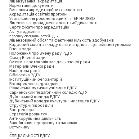
Ліцензування, акредитація
Нормативні документи
Висновки акредитаційних експертиз
Акредитація освітніх програм
Узагальнення рекомендацій ЕГ і ГЕР НАЗЯВО
Ліцензія на провадження освітньої діяльності
Сертифікати про акредитацію
Акт узгодження
переліку спеціальностей РДГУ
Ліцензований обсяг та фактична кількість здобувачів
Кадровий склад закладу освіти згідно з ліцензійними умовами
Вчена рада
Положення про Вчену раду РДГУ
Склад Вченої ради
Витяги з протоколів засідань вченої ради
Матеріали Вченої ради
Наглядова рада
Бібліотека РДГУ
Інституційний репозитарій
Відокремлені підрозділи
Рівненське музичне училище РДГУ
Сарненський педагогічний коледж РДГУ
Дубенський коледж РДГУ
Дубенський коледж культури і мистецтв РДГУ
Структурні підрозділи
Звіт ректора
Стратегія розвитку
Антикорупційна діяльність
Запобігання тероризму та насиллю
Вступнику
...
СПЕЦІАЛЬНОСТІ РДГУ