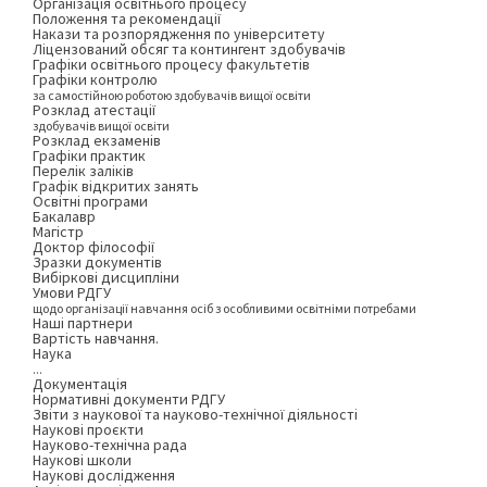
Організація освітнього процесу
Положення та рекомендації
Накази та розпорядження по університету
Ліцензований обсяг та контингент здобувачів
Графіки освітнього процесу факультетів
Графіки контролю
за самостійною роботою здобувачів вищої освіти
Розклад атестації
здобувачів вищої освіти
Розклад екзаменів
Графіки практик
Перелік заліків
Графік відкритих занять
Освітні програми
Бакалавр
Магістр
Доктор філософії
Зразки документів
Вибіркові дисципліни
Умови РДГУ
щодо організації навчання осіб з особливими освітніми потребами
Наші партнери
Вартість навчання.
Наука
...
Документація
Нормативні документи РДГУ
Звіти з наукової та науково-технічної діяльності
Наукові проєкти
Науково-технічна рада
Наукові школи
Наукові дослідження