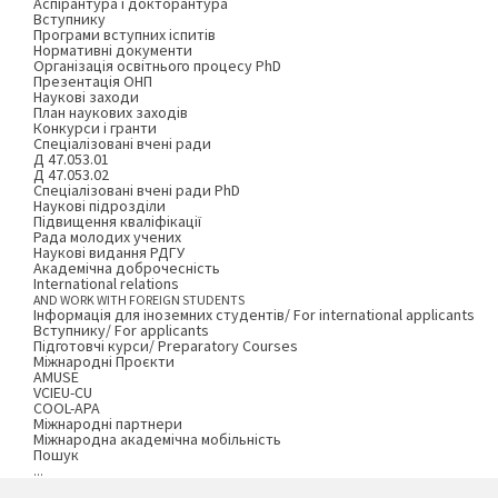
Аспірантура і докторантура
Вступнику
Програми вступних іспитів
Нормативні документи
Організація освітнього процесу PhD
Презентація ОНП
Наукові заходи
План наукових заходів
Конкурси і гранти
Спеціалізовані вчені ради
Д 47.053.01
Д 47.053.02
Спеціалізовані вчені ради PhD
Наукові підрозділи
Підвищення кваліфікації
Рада молодих учених
Наукові видання РДГУ
Академічна доброчесність
International relations
AND WORK WITH FOREIGN STUDENTS
Інформація для іноземних студентів/ For international applicants
Вступнику/ For applicants
Підготовчі курси/ Preparatory Courses
Міжнародні Проєкти
AMUSE
VCIEU-CU
COOL-APA
Міжнародні партнери
Міжнародна академічна мобільність
Пошук
...