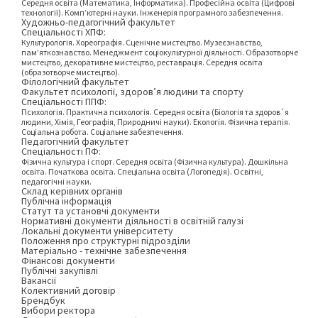
Середня освіта (Математика, Інформатика). Професійна освіта (Цифрові
технології). Комп’ютерні науки. Інженерія програмного забезпечення.
Художньо-педагогічний факультет
Спеціальності ХПФ:
Культурологія. Хореографія. Сценічне мистецтво. Музеєзнавство,
пам’яткознавство. Менеджмент соціокультурної діяльності. Образотворче
мистецтво, декоративне мистецтво, реставрація. Середня освіта
(образотворче мистецтво).
Філологічний факультет
Факультет психології, здоров’я людини та спорту
Спеціальності ППФ:
Психологія. Практична психологія. Середня освіта (Біологія та здоров`я
людини, Хімія, Географія, Природничі науки). Екологія. Фізична терапія.
Соціальна робота. Соціальне забезпечення.
Педагогічний факультет
Спеціальності ПФ:
Фізична культура і спорт. Середня освіта (Фізична культура). Дошкільна
освіта. Початкова освіта. Спеціальна освіта (Логопедія). Освітні,
педагогічні науки.
Склад керівних органів
Публічна інформація
Статут та установчі документи
Нормативні документи діяльності в освітній галузі
Локальні документи університету
Положення про структурні підрозділи
Матеріально - технічне забезпечення
Фінансові документи
Публічні закупівлі
Вакансії
Колективний договір
Брендбук
Вибори ректора