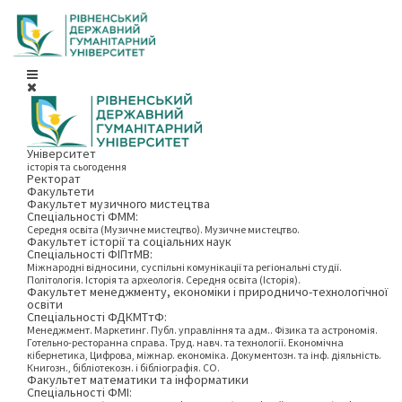
Університет
історія та сьогодення
Ректорат
Факультети
Факультет музичного мистецтва
Спеціальності ФММ:
Середня освіта (Музичне мистецтво). Музичне мистецтво.
Факультет історії та соціальних наук
Спеціальності ФІПтМВ:
Міжнародні відносини, суспільні комунікації та регіональні студії.
Політологія. Історія та археологія. Середня освіта (Історія).
Факультет менеджменту, економіки і природничо-технологічної
освіти
Спеціальності ФДКМТтФ:
Менеджмент. Маркетинг. Публ. управління та адм.. Фізика та астрономія.
Готельно-ресторанна справа. Труд. навч. та технології. Економічна
кібернетика, Цифрова, міжнар. економіка. Документозн. та інф. діяльність.
Книгозн., бібліотекозн. і бібліографія. СО.
Факультет математики та інформатики
Спеціальності ФМІ: