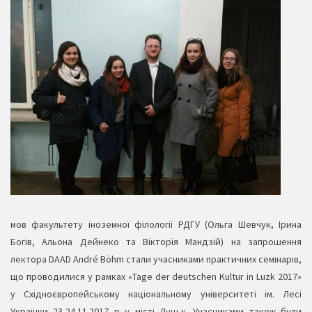
мов факультету іноземної філології РДГУ (Ольга Шевчук, Ірина
Богів, Альона Дейнеко та Вікторія Мандзій) на запрошення
лектора DAAD André Böhm стали учасниками практичних семінарів,
що проводилися у рамках «Tage der deutschen Kultur in Luzk 2017»
у Східноєвропейському національному університеті ім. Лесі
Українки 23-24.11.2017 р у місті Луцьк. Учасниками також були