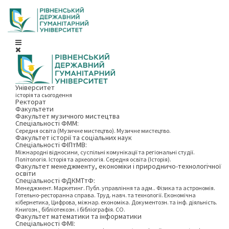
Університет
історія та сьогодення
Ректорат
Факультети
Факультет музичного мистецтва
Спеціальності ФММ:
Середня освіта (Музичне мистецтво). Музичне мистецтво.
Факультет історії та соціальних наук
Спеціальності ФІПтМВ:
Міжнародні відносини, суспільні комунікації та регіональні студії.
Політологія. Історія та археологія. Середня освіта (Історія).
Факультет менеджменту, економіки і природничо-технологічної
освіти
Спеціальності ФДКМТтФ:
Менеджмент. Маркетинг. Публ. управління та адм.. Фізика та астрономія.
Готельно-ресторанна справа. Труд. навч. та технології. Економічна
кібернетика, Цифрова, міжнар. економіка. Документозн. та інф. діяльність.
Книгозн., бібліотекозн. і бібліографія. СО.
Факультет математики та інформатики
Спеціальності ФМІ: