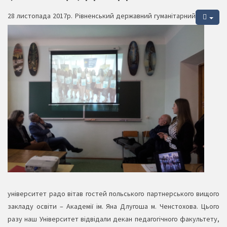
28 листопада 2017р. Рівненський державний гуманітарний
університет радо вітав гостей польського партнерського вищого
закладу освіти – Академії ім. Яна Длугоша м. Ченстохова. Цього
разу наш Університет відвідали декан педагогічного факультету,