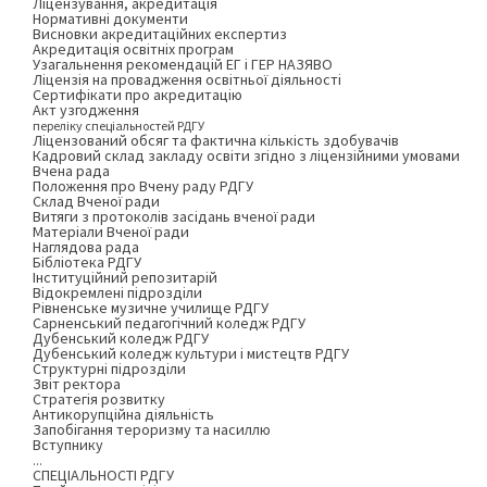
Ліцензування, акредитація
Нормативні документи
Висновки акредитаційних експертиз
Акредитація освітніх програм
Узагальнення рекомендацій ЕГ і ГЕР НАЗЯВО
Ліцензія на провадження освітньої діяльності
Сертифікати про акредитацію
Акт узгодження
переліку спеціальностей РДГУ
Ліцензований обсяг та фактична кількість здобувачів
Кадровий склад закладу освіти згідно з ліцензійними умовами
Вчена рада
Положення про Вчену раду РДГУ
Склад Вченої ради
Витяги з протоколів засідань вченої ради
Матеріали Вченої ради
Наглядова рада
Бібліотека РДГУ
Інституційний репозитарій
Відокремлені підрозділи
Рівненське музичне училище РДГУ
Сарненський педагогічний коледж РДГУ
Дубенський коледж РДГУ
Дубенський коледж культури і мистецтв РДГУ
Структурні підрозділи
Звіт ректора
Стратегія розвитку
Антикорупційна діяльність
Запобігання тероризму та насиллю
Вступнику
...
СПЕЦІАЛЬНОСТІ РДГУ