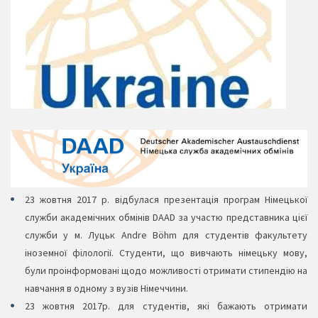
23 жовтня 2017 р. відбулася презентація програм Німецької
служби академічних обмінів DAAD за участю представника цієї
служби у м. Луцьк Аndre Böhm для студентів факультету
іноземної філології. Студенти, що вивчають німецьку мову,
були проінформовані щодо можливості отримати стипендію на
навчання в одному з вузів Німеччини.
23 жовтня 2017р. для студентів, які бажають отримати