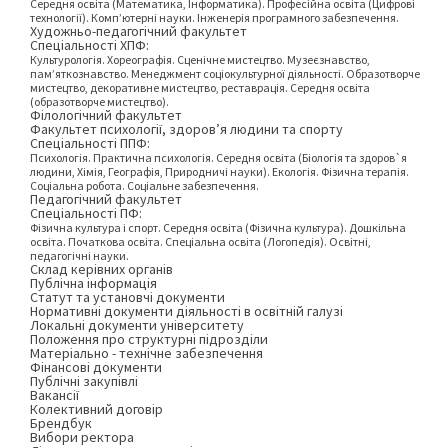
Середня освіта (Математика, Інформатика). Професійна освіта (Цифрові
технології). Комп’ютерні науки. Інженерія програмного забезпечення.
Художньо-педагогічний факультет
Спеціальності ХПФ:
Культурологія. Хореографія. Сценічне мистецтво. Музеєзнавство,
пам’яткознавство. Менеджмент соціокультурної діяльності. Образотворче
мистецтво, декоративне мистецтво, реставрація. Середня освіта
(образотворче мистецтво).
Філологічний факультет
Факультет психології, здоров’я людини та спорту
Спеціальності ППФ:
Психологія. Практична психологія. Середня освіта (Біологія та здоров`я
людини, Хімія, Географія, Природничі науки). Екологія. Фізична терапія.
Соціальна робота. Соціальне забезпечення.
Педагогічний факультет
Спеціальності ПФ:
Фізична культура і спорт. Середня освіта (Фізична культура). Дошкільна
освіта. Початкова освіта. Спеціальна освіта (Логопедія). Освітні,
педагогічні науки.
Склад керівних органів
Публічна інформація
Статут та установчі документи
Нормативні документи діяльності в освітній галузі
Локальні документи університету
Положення про структурні підрозділи
Матеріально - технічне забезпечення
Фінансові документи
Публічні закупівлі
Вакансії
Колективний договір
Брендбук
Вибори ректора