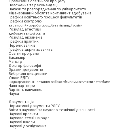
Організація освітнього процесу
Положення та рекомендації
Накази та розпорядження по університету
Ліцензований обсяг та контингент здобувачів
Графіки освітнього процесу факультетів
Графіки контролю
за самостійною роботою здобувачів вищої освіти
Розклад атестації
здобувачів вищої освіти
Розклад екзаменів
Графіки практик
Перелік заліків
Графік відкритих занять
Освітні програми
Бакалавр
Магістр
Доктор філософії
Зразки документів
Вибіркові дисципліни
Умови РДГУ
щодо організації навчання осіб з особливими освітніми потребами
Наші партнери
Вартість навчання.
Наука
...
Документація
Нормативні документи РДГУ
Звіти з наукової та науково-технічної діяльності
Наукові проєкти
Науково-технічна рада
Наукові школи
Наукові дослідження