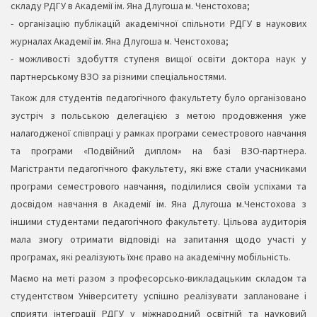
складу РДГУ в Академії ім. Яна Длугоша м. Ченстохова;
- організацію публікацій академічної спільноти РДГУ в наукових
журналах Академії ім. Яна Длугоша м. Ченстохова;
- можливості здобуття ступеня вищої освіти доктора наук у
партнерському ВЗО за різними спеціальностями.
Також для студентів педагогічного факультету було організовано
зустріч з польською делегацією з метою продовження уже
налагодженої співпраці у рамках програми семестрового навчання
та програми «Подвійний диплом» на базі ВЗО-партнера.
Магістранти педагогічного факультету, які вже стали учасниками
програми семестрового навчання, поділилися своїм успіхами та
досвідом навчання в Академії ім. Яна Длугоша м.Ченстохова з
іншими студентами педагогічного факультету. Цільова аудиторія
мала змогу отримати відповіді на запитання щодо участі у
програмах, які реалізують їхнє право на академічну мобільність.
Маємо на меті разом з професорсько-викладацьким складом та
студентством Університету успішно реалізувати заплановане і
сприяти інтеграції РДГУ у міжнародний освітній та науковий