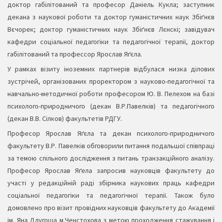
доктор габілітований та професор Даніель Кукла; заступник
декана з наукової роботи та доктор гуманістичних наук Збіґнєв
Вєчорек; доктор гуманістичних наук Збіґнєв Лєнскі; завідувач
кафедри соціальної педагогіки та педагогічної терапії, доктор
габілітований та профессор Ярослав Яґєла.
У рамках візиту іноземних партнерів відбулася низка ділових
зустрічей, організованих проректором з науково-педагогічної та
навчально-методичної роботи професором Ю. В. Пелехом на базі
психолого-природничого (декан В.Р.Павелків) та педагогічного
(декан В.В. Сілков) факультетів РДГУ.
Професор Ярослав Яґєла та декан психолого-природничого
факультету В.Р. Павелків обговорили питання подальшої співпраці
за темою спільного дослідження з питань транзакційного аналізу.
Професор Ярослав Яґела запросив науковців факультету до
участі у редакційній раді збірника наукових праць кафедри
соціальної педагогіки та педагогічної терапії. Також було
домовлено про візит провідних науковців факультету до Академії
ім. Яна Длугоша м.Ченстохова з метою проходження стажування і