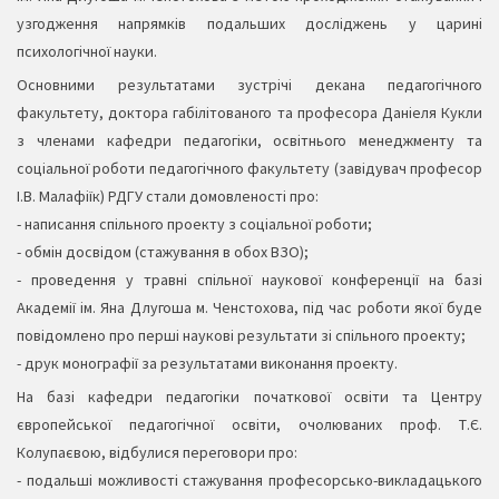
узгодження напрямків подальших досліджень у царині
психологічної науки.
Основними результатами зустрічі декана педагогічного
факультету, доктора габілітованого та професора Даніеля Кукли
з членами кафедри педагогіки, освітнього менеджменту та
соціальної роботи педагогічного факультету (завідувач професор
І.В. Малафіїк) РДГУ стали домовленості про:
- написання спільного проекту з соціальної роботи;
- обмін досвідом (стажування в обох ВЗО);
- проведення у травні спільної наукової конференції на базі
Академії ім. Яна Длугоша м. Ченстохова, під час роботи якої буде
повідомлено про перші наукові результати зі спільного проекту;
- друк монографії за результатами виконання проекту.
На базі кафедри педагогіки початкової освіти та Центру
європейської педагогічної освіти, очолюваних проф. Т.Є.
Колупаєвою, відбулися переговори про:
- подальші можливості стажування професорсько-викладацького