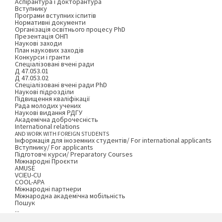
Аспірантура і докторантура
Вступнику
Програми вступних іспитів
Нормативні документи
Організація освітнього процесу PhD
Презентація ОНП
Наукові заходи
План наукових заходів
Конкурси і гранти
Спеціалізовані вчені ради
Д 47.053.01
Д 47.053.02
Спеціалізовані вчені ради PhD
Наукові підрозділи
Підвищення кваліфікації
Рада молодих учених
Наукові видання РДГУ
Академічна доброчесність
International relations
AND WORK WITH FOREIGN STUDENTS
Інформація для іноземних студентів/ For international applicants
Вступнику/ For applicants
Підготовчі курси/ Preparatory Courses
Міжнародні Проєкти
AMUSE
VCIEU-CU
COOL-APA
Міжнародні партнери
Міжнародна академічна мобільність
Пошук
...