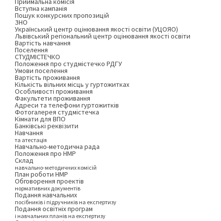
Приймальна комісія
Вступна кампанія
Пошук конкурсних пропозицій
ЗНО
Український центр оцінювання якості освіти (УЦОЯО)
Львівський регіональний центр оцінювання якості освіти
Вартість навчання
Поселення
СТУДМІСТЕЧКО
Положення про студмістечко РДГУ
Умови поселення
Вартість проживання
Кількість вільних місць у гуртожитках
Особливості проживання
Факультети проживання
Адреси та телефони гуртожитків
Фотогалерея студмістечка
Кімнати для ВПО
Банківські реквізити
Навчання
та атестація
Навчально-методична рада
Положення про НМР
Склад
навчально-методичних комісій
План роботи НМР
Обговорення проектів
нормативних документів
Подання навчальних
посібників і підручників на експертизу
Подання освітніх програм
і навчальних планів на експертизу