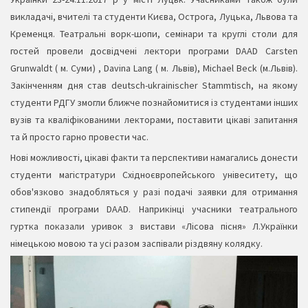
викладачі, вчителі та студенти Києва, Острога, Луцька, Львова та
Кременця. Театральні ворк-шопи, семінари та круглі столи для
гостей провели досвідчені лектори програми DAAD Carsten
Grunwaldt ( м. Суми) , Davina Lang ( м. Львів), Michael Beck (м.Львів).
Закінченням дня став deutsch-ukrainischer Stammtisch, на якому
студенти РДГУ змогли ближче познайомитися із студентами інших
вузів та кваліфікованими лекторами, поставити цікаві запитання
та й просто гарно провести час.
Нові можливості, цікаві факти та перспективи намагались донести
студенти магістратури Східноєвропейського унівеситету, що
обов'язково знадобляться у разі подачі заявки для отримання
стипендії програми DAAD. Наприкінці учасники театрального
гуртка показали уривок з вистави «Лісова пісня» Л.Українки
німецькою мовою та усі разом заспівали різдвяну колядку.