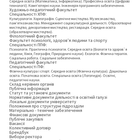
Середня освіта (Математика, Інформатика). Професійна освіта (Цифрові
технології). Комп’ютерні науки. Інженерія програмного забезпечення.
Художньо-педагогічний факультет
Спеціальності ХПФ:
Культурологія. Хореографія. Сценічне мистецтво. Музеєзнавство,
пам’яткознавство. Менеджмент соціокультурної діяльності. Образотворче
мистецтво, декоративне мистецтво, реставрація. Середня освіта
(образотворче мистецтво).
Філологічний факультет
Факультет психології, здоров’я людини та спорту
Спеціальності ППФ:
Психологія. Практична психологія. Середня освіта (Біологія та здоров`я
людини, Хімія, Географія, Природничі науки). Екологія. Фізична терапія.
Соціальна робота. Соціальне забезпечення.
Педагогічний факультет
Спеціальності ПФ:
Фізична культура і спорт. Середня освіта (Фізична культура). Дошкільна
освіта. Початкова освіта. Спеціальна освіта (Логопедія). Освітні,
педагогічні науки.
Склад керівних органів
Публічна інформація
Статут та установчі документи
Нормативні документи діяльності в освітній галузі
Локальні документи університету
Положення про структурні підрозділи
Матеріально - технічне забезпечення
Фінансові документи
Публічні закупівлі
Вакансії
Колективний договір
Брендбук
Вибори ректора