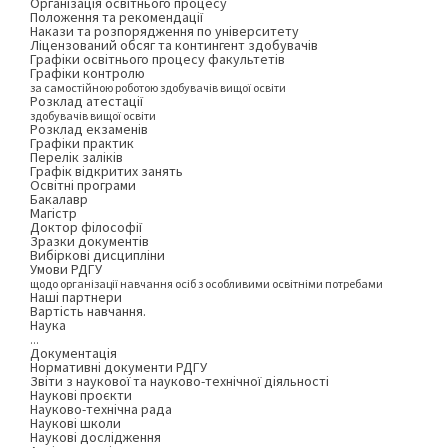
Організація освітнього процесу
Положення та рекомендації
Накази та розпорядження по університету
Ліцензований обсяг та контингент здобувачів
Графіки освітнього процесу факультетів
Графіки контролю
за самостійною роботою здобувачів вищої освіти
Розклад атестації
здобувачів вищої освіти
Розклад екзаменів
Графіки практик
Перелік заліків
Графік відкритих занять
Освітні програми
Бакалавр
Магістр
Доктор філософії
Зразки документів
Вибіркові дисципліни
Умови РДГУ
щодо організації навчання осіб з особливими освітніми потребами
Наші партнери
Вартість навчання.
Наука
...
Документація
Нормативні документи РДГУ
Звіти з наукової та науково-технічної діяльності
Наукові проєкти
Науково-технічна рада
Наукові школи
Наукові дослідження