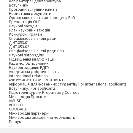
Аспірантура і докторантура
Вступнику
Програми вступних іспитів
Нормативні документи
Організація освітнього процесу PhD
Презентація ОНП
Наукові заходи
План наукових заходів
Конкурси і гранти
Спеціалізовані вчені ради
Д 47.053.01
Д 47.053.02
Спеціалізовані вчені ради PhD
Наукові підрозділи
Підвищення кваліфікації
Рада молодих учених
Наукові видання РДГУ
Академічна доброчесність
International relations
AND WORK WITH FOREIGN STUDENTS
Інформація для іноземних студентів/ For international applicants
Вступнику/ For applicants
Підготовчі курси/ Preparatory Courses
Міжнародні Проєкти
AMUSE
VCIEU-CU
COOL-APA
Міжнародні партнери
Міжнародна академічна мобільність
Пошук
...