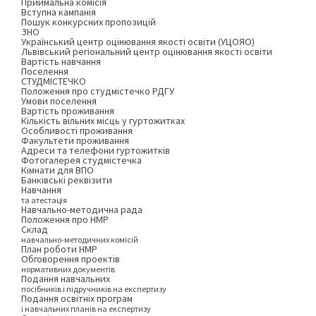
Приймальна комісія
Вступна кампанія
Пошук конкурсних пропозицій
ЗНО
Український центр оцінювання якості освіти (УЦОЯО)
Львівський регіональний центр оцінювання якості освіти
Вартість навчання
Поселення
СТУДМІСТЕЧКО
Положення про студмістечко РДГУ
Умови поселення
Вартість проживання
Кількість вільних місць у гуртожитках
Особливості проживання
Факультети проживання
Адреси та телефони гуртожитків
Фотогалерея студмістечка
Кімнати для ВПО
Банківські реквізити
Навчання
та атестація
Навчально-методична рада
Положення про НМР
Склад
навчально-методичних комісій
План роботи НМР
Обговорення проектів
нормативних документів
Подання навчальних
посібників і підручників на експертизу
Подання освітніх програм
і навчальних планів на експертизу