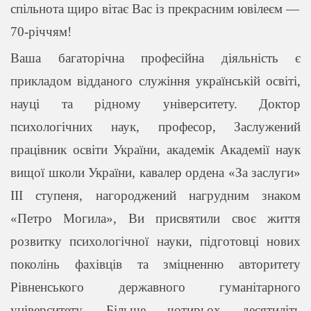
спільнота щиро вітає Вас із прекрасним ювілеєм —
70-річчям!
Ваша багаторічна професійна діяльність є
прикладом відданого служіння українській освіті,
науці та рідному університету. Доктор
психологічних наук, професор, Заслужений
працівник освіти України, академік Академії наук
вищої школи України, кавалер ордена «За заслуги»
III ступеня, нагороджений нагрудним знаком
«Петро Могила», Ви присвятили своє життя
розвитку психологічної науки, підготовці нових
поколінь фахівців та зміцненню авторитету
Рівненського державного гуманітарного
університету. Більше чотирьох десятиліть