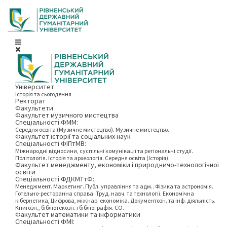
Університет
історія та сьогодення
Ректорат
Факультети
Факультет музичного мистецтва
Спеціальності ФММ:
Середня освіта (Музичне мистецтво). Музичне мистецтво.
Факультет історії та соціальних наук
Спеціальності ФІПтМВ:
Міжнародні відносини, суспільні комунікації та регіональні студії.
Політологія. Історія та археологія. Середня освіта (Історія).
Факультет менеджменту, економіки і природничо-технологічної
освіти
Спеціальності ФДКМТтФ:
Менеджмент. Маркетинг. Публ. управління та адм.. Фізика та астрономія.
Готельно-ресторанна справа. Труд. навч. та технології. Економічна
кібернетика, Цифрова, міжнар. економіка. Документозн. та інф. діяльність.
Книгозн., бібліотекозн. і бібліографія. СО.
Факультет математики та інформатики
Спеціальності ФМІ: