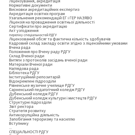
Ліцензування, акредитація
Нормативні документи
Висновки акредитаційних експертиз
Акредитація освітніх програм
Узагальнення рекомендацій ЕГ і ГЕР НАЗЯВО
Ліцензія на провадження освітньої діяльності
Сертифікати про акредитацію
Акт узгодження
переліку спеціальностей РДГУ
Ліцензований обсяг та фактична кількість здобувачів
Кадровий склад закладу освіти згідно з ліцензійними умовами
Вчена рада
Положення про Вчену раду РДГУ
Склад Вченої ради
Витяги з протоколів засідань вченої ради
Матеріали Вченої ради
Наглядова рада
Бібліотека РДГУ
Інституційний репозитарій
Відокремлені підрозділи
Рівненське музичне училище РДГУ
Сарненський педагогічний коледж РДГУ
Дубенський коледж РДГУ
Дубенський коледж культури і мистецтв РДГУ
Структурні підрозділи
Звіт ректора
Стратегія розвитку
Антикорупційна діяльність
Запобігання тероризму та насиллю
Вступнику
...
СПЕЦІАЛЬНОСТІ РДГУ