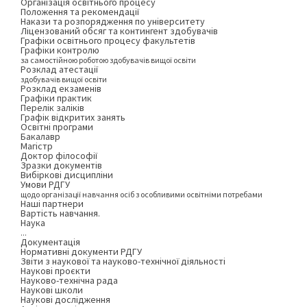
Організація освітнього процесу
Положення та рекомендації
Накази та розпорядження по університету
Ліцензований обсяг та контингент здобувачів
Графіки освітнього процесу факультетів
Графіки контролю
за самостійною роботою здобувачів вищої освіти
Розклад атестації
здобувачів вищої освіти
Розклад екзаменів
Графіки практик
Перелік заліків
Графік відкритих занять
Освітні програми
Бакалавр
Магістр
Доктор філософії
Зразки документів
Вибіркові дисципліни
Умови РДГУ
щодо організації навчання осіб з особливими освітніми потребами
Наші партнери
Вартість навчання.
Наука
...
Документація
Нормативні документи РДГУ
Звіти з наукової та науково-технічної діяльності
Наукові проєкти
Науково-технічна рада
Наукові школи
Наукові дослідження