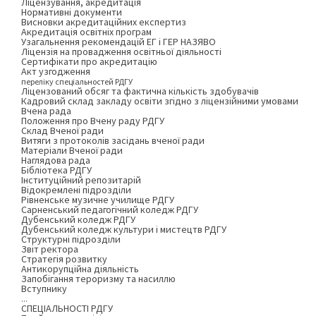
Ліцензування, акредитація
Нормативні документи
Висновки акредитаційних експертиз
Акредитація освітніх програм
Узагальнення рекомендацій ЕГ і ГЕР НАЗЯВО
Ліцензія на провадження освітньої діяльності
Сертифікати про акредитацію
Акт узгодження
переліку спеціальностей РДГУ
Ліцензований обсяг та фактична кількість здобувачів
Кадровий склад закладу освіти згідно з ліцензійними умовами
Вчена рада
Положення про Вчену раду РДГУ
Склад Вченої ради
Витяги з протоколів засідань вченої ради
Матеріали Вченої ради
Наглядова рада
Бібліотека РДГУ
Інституційний репозитарій
Відокремлені підрозділи
Рівненське музичне училище РДГУ
Сарненський педагогічний коледж РДГУ
Дубенський коледж РДГУ
Дубенський коледж культури і мистецтв РДГУ
Структурні підрозділи
Звіт ректора
Стратегія розвитку
Антикорупційна діяльність
Запобігання тероризму та насиллю
Вступнику
...
СПЕЦІАЛЬНОСТІ РДГУ