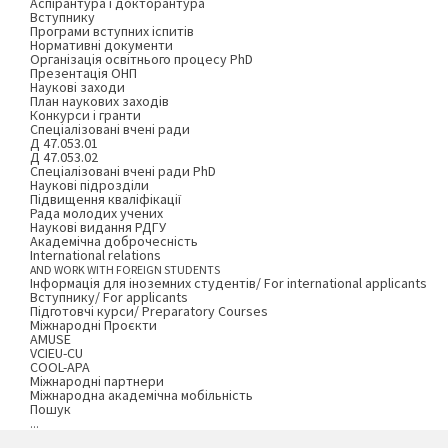
Аспірантура і докторантура
Вступнику
Програми вступних іспитів
Нормативні документи
Організація освітнього процесу PhD
Презентація ОНП
Наукові заходи
План наукових заходів
Конкурси і гранти
Спеціалізовані вчені ради
Д 47.053.01
Д 47.053.02
Спеціалізовані вчені ради PhD
Наукові підрозділи
Підвищення кваліфікації
Рада молодих учених
Наукові видання РДГУ
Академічна доброчесність
International relations
AND WORK WITH FOREIGN STUDENTS
Інформація для іноземних студентів/ For international applicants
Вступнику/ For applicants
Підготовчі курси/ Preparatory Courses
Міжнародні Проєкти
AMUSE
VCIEU-CU
COOL-APA
Міжнародні партнери
Міжнародна академічна мобільність
Пошук
...