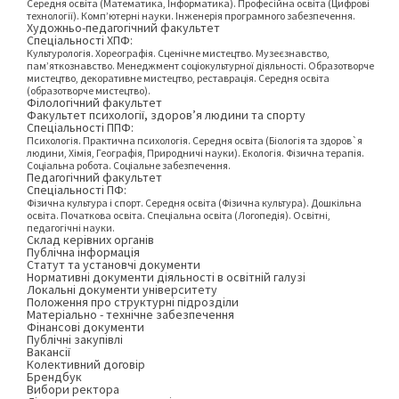
Середня освіта (Математика, Інформатика). Професійна освіта (Цифрові
технології). Комп’ютерні науки. Інженерія програмного забезпечення.
Художньо-педагогічний факультет
Спеціальності ХПФ:
Культурологія. Хореографія. Сценічне мистецтво. Музеєзнавство,
пам’яткознавство. Менеджмент соціокультурної діяльності. Образотворче
мистецтво, декоративне мистецтво, реставрація. Середня освіта
(образотворче мистецтво).
Філологічний факультет
Факультет психології, здоров’я людини та спорту
Спеціальності ППФ:
Психологія. Практична психологія. Середня освіта (Біологія та здоров`я
людини, Хімія, Географія, Природничі науки). Екологія. Фізична терапія.
Соціальна робота. Соціальне забезпечення.
Педагогічний факультет
Спеціальності ПФ:
Фізична культура і спорт. Середня освіта (Фізична культура). Дошкільна
освіта. Початкова освіта. Спеціальна освіта (Логопедія). Освітні,
педагогічні науки.
Склад керівних органів
Публічна інформація
Статут та установчі документи
Нормативні документи діяльності в освітній галузі
Локальні документи університету
Положення про структурні підрозділи
Матеріально - технічне забезпечення
Фінансові документи
Публічні закупівлі
Вакансії
Колективний договір
Брендбук
Вибори ректора