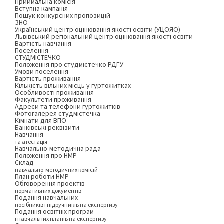
Приймальна комісія
Вступна кампанія
Пошук конкурсних пропозицій
ЗНО
Український центр оцінювання якості освіти (УЦОЯО)
Львівський регіональний центр оцінювання якості освіти
Вартість навчання
Поселення
СТУДМІСТЕЧКО
Положення про студмістечко РДГУ
Умови поселення
Вартість проживання
Кількість вільних місць у гуртожитках
Особливості проживання
Факультети проживання
Адреси та телефони гуртожитків
Фотогалерея студмістечка
Кімнати для ВПО
Банківські реквізити
Навчання
та атестація
Навчально-методична рада
Положення про НМР
Склад
навчально-методичних комісій
План роботи НМР
Обговорення проектів
нормативних документів
Подання навчальних
посібників і підручників на експертизу
Подання освітніх програм
і навчальних планів на експертизу