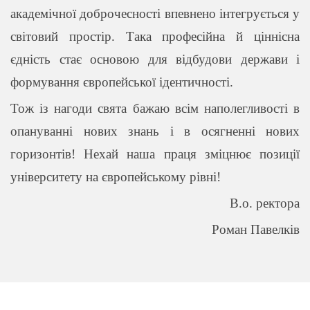
академічної доброчесності впевнено інтегрується у
світовий простір. Така професійна й ціннісна
єдність стає основою для відбудови держави і
формування європейської ідентичності.
Тож із нагоди свята бажаю всім наполегливості в
опануванні нових знань і в осягненні нових
горизонтів! Нехай наша праця зміцнює позиції
університету на європейському рівні!
В.о. ректора
Роман Павелків