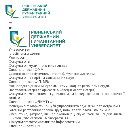
Університет
історія та сьогодення
Ректорат
Факультети
Факультет музичного мистецтва
Спеціальності ФММ:
Середня освіта (Музичне мистецтво). Музичне мистецтво.
Факультет історії та соціальних наук
Спеціальності ФІПтМВ:
Міжнародні відносини, суспільні комунікації та регіональні студії.
Політологія. Історія та археологія. Середня освіта (Історія).
Факультет менеджменту, економіки і природничо-технологічної
освіти
Спеціальності ФДКМТтФ:
Менеджмент. Маркетинг. Публ. управління та адм.. Фізика та астрономія.
Готельно-ресторанна справа. Труд. навч. та технології. Економічна
кібернетика, Цифрова, міжнар. економіка. Документозн. та інф. діяльність.
Книгозн., бібліотекозн. і бібліографія. СО.
Факультет математики та інформатики
Спеціальності ФМІ: