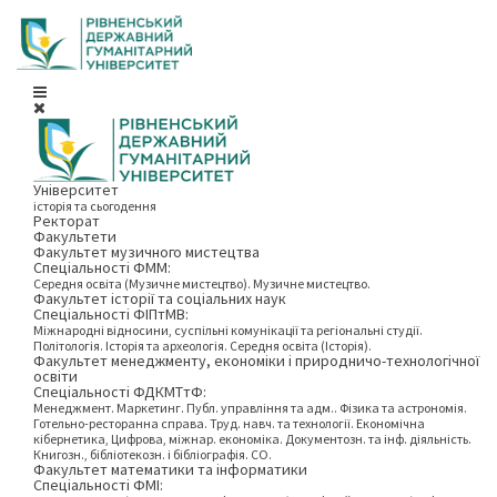
Університет
історія та сьогодення
Ректорат
Факультети
Факультет музичного мистецтва
Спеціальності ФММ:
Середня освіта (Музичне мистецтво). Музичне мистецтво.
Факультет історії та соціальних наук
Спеціальності ФІПтМВ:
Міжнародні відносини, суспільні комунікації та регіональні студії.
Політологія. Історія та археологія. Середня освіта (Історія).
Факультет менеджменту, економіки і природничо-технологічної
освіти
Спеціальності ФДКМТтФ:
Менеджмент. Маркетинг. Публ. управління та адм.. Фізика та астрономія.
Готельно-ресторанна справа. Труд. навч. та технології. Економічна
кібернетика, Цифрова, міжнар. економіка. Документозн. та інф. діяльність.
Книгозн., бібліотекозн. і бібліографія. СО.
Факультет математики та інформатики
Спеціальності ФМІ: