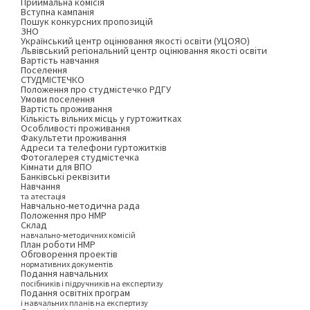
Приймальна комісія
Вступна кампанія
Пошук конкурсних пропозицій
ЗНО
Український центр оцінювання якості освіти (УЦОЯО)
Львівський регіональний центр оцінювання якості освіти
Вартість навчання
Поселення
СТУДМІСТЕЧКО
Положення про студмістечко РДГУ
Умови поселення
Вартість проживання
Кількість вільних місць у гуртожитках
Особливості проживання
Факультети проживання
Адреси та телефони гуртожитків
Фотогалерея студмістечка
Кімнати для ВПО
Банківські реквізити
Навчання
та атестація
Навчально-методична рада
Положення про НМР
Склад
навчально-методичних комісій
План роботи НМР
Обговорення проектів
нормативних документів
Подання навчальних
посібників і підручників на експертизу
Подання освітніх програм
і навчальних планів на експертизу