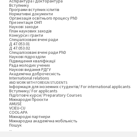
Аспірантура і докторантура
Вступнику
Програми вступних іспитів
Нормативні документи
Організація освітнього процесу PhD
Презентація ОНП
Наукові заходи
План наукових заходів
Конкурси і гранти
Спеціалізовані вчені ради
Д 47.053.01
Д 47.053.02
Спеціалізовані вчені ради PhD
Наукові підрозділи
Підвищення кваліфікації
Рада молодих учених
Наукові видання РДГУ
Академічна доброчесність
International relations
AND WORK WITH FOREIGN STUDENTS
Інформація для іноземних студентів/ For international applicants
Вступнику/ For applicants
Підготовчі курси/ Preparatory Courses
Міжнародні Проєкти
AMUSE
VCIEU-CU
COOL-APA
Міжнародні партнери
Міжнародна академічна мобільність
Пошук
...