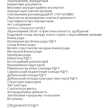
Ліцензування, акредитація
Нормативні документи
Висновки акредитаційних експертиз
Акредитація освітніх програм
Узагальнення рекомендацій ЕГ і ГЕР НАЗЯВО
Ліцензія на провадження освітньої діяльності
Сертифікати про акредитацію
Акт узгодження
переліку спеціальностей РДГУ
Ліцензований обсяг та фактична кількість здобувачів
Кадровий склад закладу освіти згідно з ліцензійними умовами
Вчена рада
Положення про Вчену раду РДГУ
Склад Вченої ради
Витяги з протоколів засідань вченої ради
Матеріали Вченої ради
Наглядова рада
Бібліотека РДГУ
Інституційний репозитарій
Відокремлені підрозділи
Рівненське музичне училище РДГУ
Сарненський педагогічний коледж РДГУ
Дубенський коледж РДГУ
Дубенський коледж культури і мистецтв РДГУ
Структурні підрозділи
Звіт ректора
Стратегія розвитку
Антикорупційна діяльність
Запобігання тероризму та насиллю
Вступнику
...
СПЕЦІАЛЬНОСТІ РДГУ