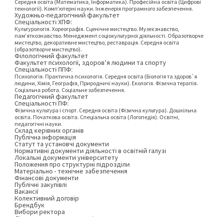
Середня освіта (Математика, Інформатика). Професійна освіта (Цифрові
технології). Комп’ютерні науки. Інженерія програмного забезпечення.
Художньо-педагогічний факультет
Спеціальності ХПФ:
Культурологія. Хореографія. Сценічне мистецтво. Музеєзнавство,
пам’яткознавство. Менеджмент соціокультурної діяльності. Образотворче
мистецтво, декоративне мистецтво, реставрація. Середня освіта
(образотворче мистецтво).
Філологічний факультет
Факультет психології, здоров’я людини та спорту
Спеціальності ППФ:
Психологія. Практична психологія. Середня освіта (Біологія та здоров`я
людини, Хімія, Географія, Природничі науки). Екологія. Фізична терапія.
Соціальна робота. Соціальне забезпечення.
Педагогічний факультет
Спеціальності ПФ:
Фізична культура і спорт. Середня освіта (Фізична культура). Дошкільна
освіта. Початкова освіта. Спеціальна освіта (Логопедія). Освітні,
педагогічні науки.
Склад керівних органів
Публічна інформація
Статут та установчі документи
Нормативні документи діяльності в освітній галузі
Локальні документи університету
Положення про структурні підрозділи
Матеріально - технічне забезпечення
Фінансові документи
Публічні закупівлі
Вакансії
Колективний договір
Брендбук
Вибори ректора