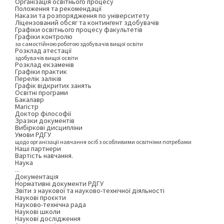
Організація освітнього процесу
Положення та рекомендації
Накази та розпорядження по університету
Ліцензований обсяг та контингент здобувачів
Графіки освітнього процесу факультетів
Графіки контролю
за самостійною роботою здобувачів вищої освіти
Розклад атестації
здобувачів вищої освіти
Розклад екзаменів
Графіки практик
Перелік заліків
Графік відкритих занять
Освітні програми
Бакалавр
Магістр
Доктор філософії
Зразки документів
Вибіркові дисципліни
Умови РДГУ
щодо організації навчання осіб з особливими освітніми потребами
Наші партнери
Вартість навчання.
Наука
...
Документація
Нормативні документи РДГУ
Звіти з наукової та науково-технічної діяльності
Наукові проєкти
Науково-технічна рада
Наукові школи
Наукові дослідження