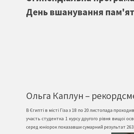
День вшанування пам'ят
Ольга Каплун – рекордсме
В Єгипті в місті Гіза з 18 по 20 листопада прохо
участь студентка 1 курсу другого рівня вищої ос
серед юніорок показавши сумарний результат 263,5 к