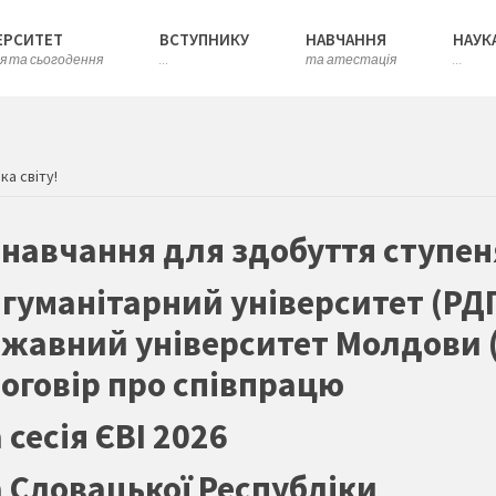
ЕРСИТЕТ
ВСТУПНИКУ
НАВЧАННЯ
НАУК
ія та сьогодення
...
та атестація
...
а світу!
 навчання для здобуття ступе
уманітарний університет (РДГУ)
жавний університет Молдови (
оговір про співпрацю
сесія ЄВІ 2026
 Словацької Республіки