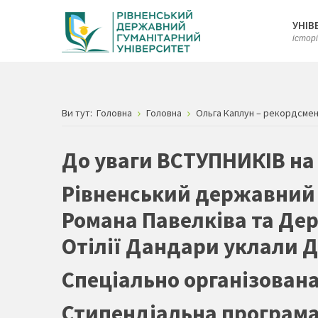
УНІВ
істор
Ви тут:
Головна
Головна
Ольга Каплун – рекордсменк
До уваги ВСТУПНИКІВ на
Рівненський державний г
Романа Павелківа та Дер
Отілії Дандари уклали Д
Спеціально організована 
Стипендіальна програма