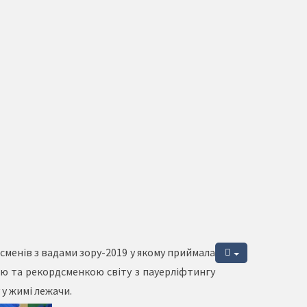
тсменів з вадами зору-2019 у якому приймала
кою та рекордсменкою світу з пауерліфтингу
 у жимі лежачи.