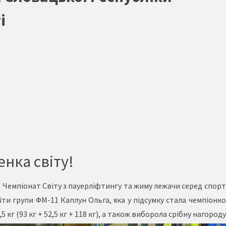
і
нка світу!
див Чемпіонат Світу з пауерліфтингу та жиму лежачи серед спор
віти групи ФМ-11 Каплун Ольга, яка у підсумку стала чемпіон
г (93 кг + 52,5 кг + 118 кг), а також виборола срібну нагороду