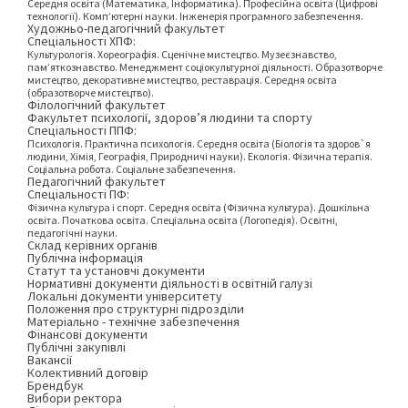
Середня освіта (Математика, Інформатика). Професійна освіта (Цифрові
технології). Комп’ютерні науки. Інженерія програмного забезпечення.
Художньо-педагогічний факультет
Спеціальності ХПФ:
Культурологія. Хореографія. Сценічне мистецтво. Музеєзнавство,
пам’яткознавство. Менеджмент соціокультурної діяльності. Образотворче
мистецтво, декоративне мистецтво, реставрація. Середня освіта
(образотворче мистецтво).
Філологічний факультет
Факультет психології, здоров’я людини та спорту
Спеціальності ППФ:
Психологія. Практична психологія. Середня освіта (Біологія та здоров`я
людини, Хімія, Географія, Природничі науки). Екологія. Фізична терапія.
Соціальна робота. Соціальне забезпечення.
Педагогічний факультет
Спеціальності ПФ:
Фізична культура і спорт. Середня освіта (Фізична культура). Дошкільна
освіта. Початкова освіта. Спеціальна освіта (Логопедія). Освітні,
педагогічні науки.
Склад керівних органів
Публічна інформація
Статут та установчі документи
Нормативні документи діяльності в освітній галузі
Локальні документи університету
Положення про структурні підрозділи
Матеріально - технічне забезпечення
Фінансові документи
Публічні закупівлі
Вакансії
Колективний договір
Брендбук
Вибори ректора