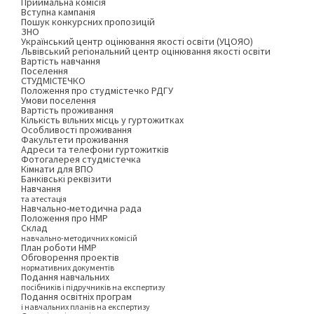
Приймальна комісія
Вступна кампанія
Пошук конкурсних пропозицій
ЗНО
Український центр оцінювання якості освіти (УЦОЯО)
Львівський регіональний центр оцінювання якості освіти
Вартість навчання
Поселення
СТУДМІСТЕЧКО
Положення про студмістечко РДГУ
Умови поселення
Вартість проживання
Кількість вільних місць у гуртожитках
Особливості проживання
Факультети проживання
Адреси та телефони гуртожитків
Фотогалерея студмістечка
Кімнати для ВПО
Банківські реквізити
Навчання
та атестація
Навчально-методична рада
Положення про НМР
Склад
навчально-методичних комісій
План роботи НМР
Обговорення проектів
нормативних документів
Подання навчальних
посібників і підручників на експертизу
Подання освітніх програм
і навчальних планів на експертизу