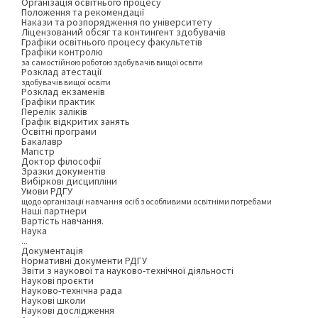
Організація освітнього процесу
Положення та рекомендації
Накази та розпорядження по університету
Ліцензований обсяг та контингент здобувачів
Графіки освітнього процесу факультетів
Графіки контролю
за самостійною роботою здобувачів вищої освіти
Розклад атестації
здобувачів вищої освіти
Розклад екзаменів
Графіки практик
Перелік заліків
Графік відкритих занять
Освітні програми
Бакалавр
Магістр
Доктор філософії
Зразки документів
Вибіркові дисципліни
Умови РДГУ
щодо організації навчання осіб з особливими освітніми потребами
Наші партнери
Вартість навчання.
Наука
...
Документація
Нормативні документи РДГУ
Звіти з наукової та науково-технічної діяльності
Наукові проєкти
Науково-технічна рада
Наукові школи
Наукові дослідження