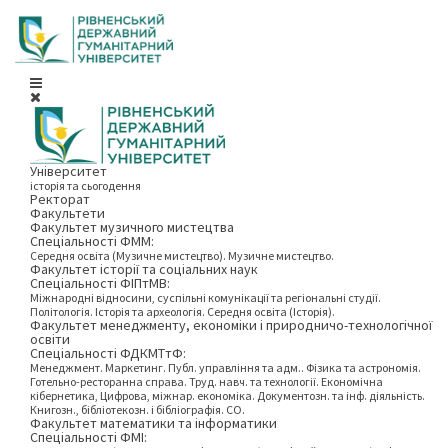
Університет
історія та сьогодення
Ректорат
Факультети
Факультет музичного мистецтва
Спеціальності ФММ:
Середня освіта (Музичне мистецтво). Музичне мистецтво.
Факультет історії та соціальних наук
Спеціальності ФІПтМВ:
Міжнародні відносини, суспільні комунікації та регіональні студії.
Політологія. Історія та археологія. Середня освіта (Історія).
Факультет менеджменту, економіки і природничо-технологічної
освіти
Спеціальності ФДКМТтФ:
Менеджмент. Маркетинг. Публ. управління та адм.. Фізика та астрономія.
Готельно-ресторанна справа. Труд. навч. та технології. Економічна
кібернетика, Цифрова, міжнар. економіка. Документозн. та інф. діяльність.
Книгозн., бібліотекозн. і бібліографія. СО.
Факультет математики та інформатики
Спеціальності ФМІ: