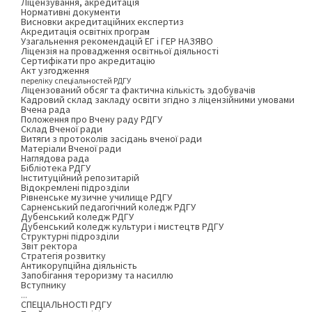
Ліцензування, акредитація
Нормативні документи
Висновки акредитаційних експертиз
Акредитація освітніх програм
Узагальнення рекомендацій ЕГ і ГЕР НАЗЯВО
Ліцензія на провадження освітньої діяльності
Сертифікати про акредитацію
Акт узгодження
переліку спеціальностей РДГУ
Ліцензований обсяг та фактична кількість здобувачів
Кадровий склад закладу освіти згідно з ліцензійними умовами
Вчена рада
Положення про Вчену раду РДГУ
Склад Вченої ради
Витяги з протоколів засідань вченої ради
Матеріали Вченої ради
Наглядова рада
Бібліотека РДГУ
Інституційний репозитарій
Відокремлені підрозділи
Рівненське музичне училище РДГУ
Сарненський педагогічний коледж РДГУ
Дубенський коледж РДГУ
Дубенський коледж культури і мистецтв РДГУ
Структурні підрозділи
Звіт ректора
Стратегія розвитку
Антикорупційна діяльність
Запобігання тероризму та насиллю
Вступнику
...
СПЕЦІАЛЬНОСТІ РДГУ