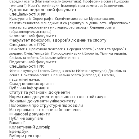
Середня освіта (Математика, Інформатика). Професійна освіта (Цифрові
технології). Комп’ютерні науки. Інженерія програмного забезпечення.
Художньо-педагогічний факультет
Спеціальності ХПФ:
Культурологія. Хореографія. Сценічне мистецтво. Музеєзнавство,
пам’яткознавство. Менеджмент соціокультурної діяльності. Образотворче
мистецтво, декоративне мистецтво, реставрація. Середня освіта
(образотворче мистецтво).
Філологічний факультет
Факультет психології, здоров’я людини та спорту
Спеціальності ППФ:
Психологія. Практична психологія. Середня освіта (Біологія та здоров`я
людини, Хімія, Географія, Природничі науки). Екологія. Фізична терапія.
Соціальна робота. Соціальне забезпечення.
Педагогічний факультет
Спеціальності ПФ:
Фізична культура і спорт. Середня освіта (Фізична культура). Дошкільна
освіта. Початкова освіта. Спеціальна освіта (Логопедія). Освітні,
педагогічні науки.
Склад керівних органів
Публічна інформація
Статут та установчі документи
Нормативні документи діяльності в освітній галузі
Локальні документи університету
Положення про структурні підрозділи
Матеріально - технічне забезпечення
Фінансові документи
Публічні закупівлі
Вакансії
Колективний договір
Брендбук
Вибори ректора