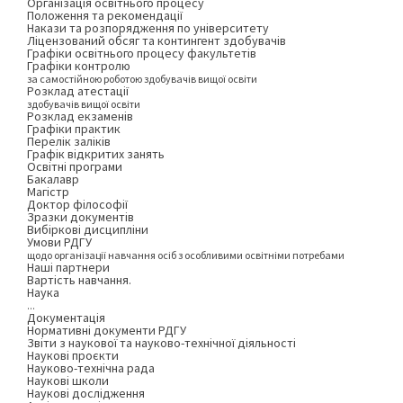
Організація освітнього процесу
Положення та рекомендації
Накази та розпорядження по університету
Ліцензований обсяг та контингент здобувачів
Графіки освітнього процесу факультетів
Графіки контролю
за самостійною роботою здобувачів вищої освіти
Розклад атестації
здобувачів вищої освіти
Розклад екзаменів
Графіки практик
Перелік заліків
Графік відкритих занять
Освітні програми
Бакалавр
Магістр
Доктор філософії
Зразки документів
Вибіркові дисципліни
Умови РДГУ
щодо організації навчання осіб з особливими освітніми потребами
Наші партнери
Вартість навчання.
Наука
...
Документація
Нормативні документи РДГУ
Звіти з наукової та науково-технічної діяльності
Наукові проєкти
Науково-технічна рада
Наукові школи
Наукові дослідження