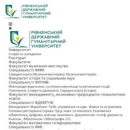
Університет
історія та сьогодення
Ректорат
Факультети
Факультет музичного мистецтва
Спеціальності ФММ:
Середня освіта (Музичне мистецтво). Музичне мистецтво.
Факультет історії та соціальних наук
Спеціальності ФІПтМВ:
Міжнародні відносини, суспільні комунікації та регіональні студії.
Політологія. Історія та археологія. Середня освіта (Історія).
Факультет менеджменту, економіки і природничо-технологічної
освіти
Спеціальності ФДКМТтФ:
Менеджмент. Маркетинг. Публ. управління та адм.. Фізика та астрономія.
Готельно-ресторанна справа. Труд. навч. та технології. Економічна
кібернетика, Цифрова, міжнар. економіка. Документозн. та інф. діяльність.
Книгозн., бібліотекозн. і бібліографія. СО.
Факультет математики та інформатики
Спеціальності ФМІ: