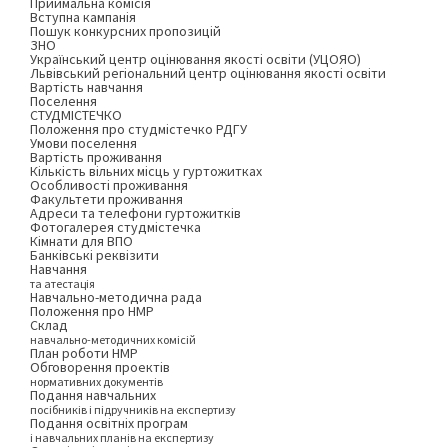
Приймальна комісія
Вступна кампанія
Пошук конкурсних пропозицій
ЗНО
Український центр оцінювання якості освіти (УЦОЯО)
Львівський регіональний центр оцінювання якості освіти
Вартість навчання
Поселення
СТУДМІСТЕЧКО
Положення про студмістечко РДГУ
Умови поселення
Вартість проживання
Кількість вільних місць у гуртожитках
Особливості проживання
Факультети проживання
Адреси та телефони гуртожитків
Фотогалерея студмістечка
Кімнати для ВПО
Банківські реквізити
Навчання
та атестація
Навчально-методична рада
Положення про НМР
Склад
навчально-методичних комісій
План роботи НМР
Обговорення проектів
нормативних документів
Подання навчальних
посібників і підручників на експертизу
Подання освітніх програм
і навчальних планів на експертизу