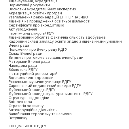
Ліцензування, акредитація
Нормативні документи
Висновки акредитаційних експертиз
Акредитація освітніх програм
Узагальнення рекомендацій ЕГ і ГЕР НАЗЯВО
Ліцензія на провадження освітньої діяльності
Сертифікати про акредитацію
Акт узгодження
переліку спеціальностей РДГУ
Ліцензований обсяг та фактична кількість здобувачів
Кадровий склад закладу освіти згідно з ліцензійними умовами
Вчена рада
Положення про Вчену раду РДГУ
Склад Вченої ради
Витяги з протоколів засідань вченої ради
Матеріали Вченої ради
Наглядова рада
Бібліотека РДГУ
Інституційний репозитарій
Відокремлені підрозділи
Рівненське музичне училище РДГУ
Сарненський педагогічний коледж РДГУ
Дубенський коледж РДГУ
Дубенський коледж культури і мистецтв РДГУ
Структурні підрозділи
Звіт ректора
Стратегія розвитку
Антикорупційна діяльність
Запобігання тероризму та насиллю
Вступнику
...
СПЕЦІАЛЬНОСТІ РДГУ