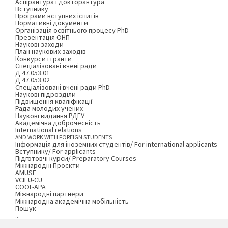
Аспірантура і докторантура
Вступнику
Програми вступних іспитів
Нормативні документи
Організація освітнього процесу PhD
Презентація ОНП
Наукові заходи
План наукових заходів
Конкурси і гранти
Спеціалізовані вчені ради
Д 47.053.01
Д 47.053.02
Спеціалізовані вчені ради PhD
Наукові підрозділи
Підвищення кваліфікації
Рада молодих учених
Наукові видання РДГУ
Академічна доброчесність
International relations
AND WORK WITH FOREIGN STUDENTS
Інформація для іноземних студентів/ For international applicants
Вступнику/ For applicants
Підготовчі курси/ Preparatory Courses
Міжнародні Проєкти
AMUSE
VCIEU-CU
COOL-APA
Міжнародні партнери
Міжнародна академічна мобільність
Пошук
...