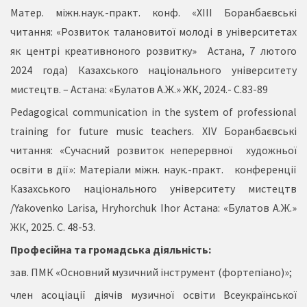
Матер. міжн.наук.-практ. конф. «ХIII Боранбаєвські
читання: «Розвиток талановитої молоді в університетах
як центрі креативноного розвитку» Астана, 7 лютого
2024 года) Казахського національного університету
мистецтв. – Астана: «Булатов А.Ж.» ЖК, 2024.- C.83-89
Pedagogical communication in the system of professional
training for future music teachers. ХIV Боранбаєвські
читання: «Cучасний розвиток неперервної художньої
освіти в дії»: Матеріали міжн. наук.-практ. конференції
Казахського національного університету мистецтв
/Yakovenko Larisa, Hryhorchuk Ihor Астана: «Булатов А.Ж.»
ЖК, 2025. С. 48-53.
Професійна та громадська діяльність:
зав. ПМК «Основний музичний інструмент (фортепіано)»;
член асоціації діячів музичної освіти Всеукраїнської