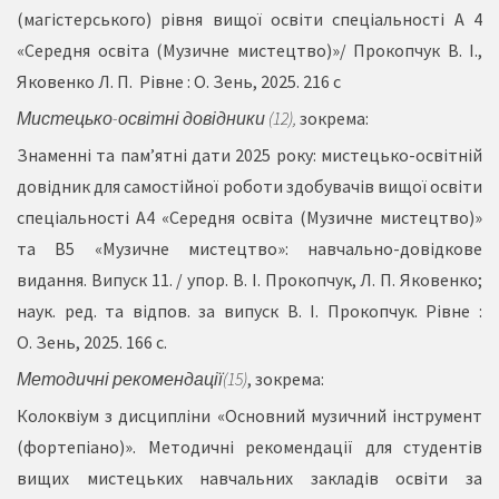
(магістерського) рівня вищої освіти спеціальності А 4
«Середня освіта (Музичне мистецтво)»/ Прокопчук В. І.,
Яковенко Л. П. Рівне : О. Зень, 2025. 216 с
Мистецько-освітні довідники (12),
зокрема:
Знаменні та пам’ятні дати 2025 року: мистецько-освітній
довідник для самостійної роботи здобувачів вищої освіти
спеціальності А4 «Середня освіта (Музичне мистецтво)»
та В5 «Музичне мистецтво»: навчально-довідкове
видання. Випуск 11. / упор. В. І. Прокопчук, Л. П. Яковенко;
наук. ред. та відпов. за випуск В. І. Прокопчук. Рівне :
О. Зень, 2025. 166 с.
Методичні рекомендації
(15)
, зокрема:
Колоквіум з дисципліни «Основний музичний інструмент
(фортепіано)». Методичні рекомендації для студентів
вищих мистецьких навчальних закладів освіти за