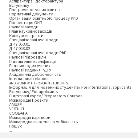
Аспірантура і докторантура
Вступнику
Програми вступних іспитів
Нормативні документи
Організація освітнього процесу PhD
Презентація ОНП
Наукові заходи
План наукових заходів
Конкурси і гранти
Спеціалізовані вчені ради
Д 47.053.01
Д 47.053.02
Спеціалізовані вчені ради PhD
Наукові підрозділи
Підвищення кваліфікації
Рада молодих учених
Наукові видання РДГУ
Академічна доброчесність
International relations
AND WORK WITH FOREIGN STUDENTS
Інформація для іноземних студентів/ For international applicants
Вступнику/ For applicants
Підготовчі курси/ Preparatory Courses
Міжнародні Проєкти
AMUSE
VCIEU-CU
COOL-APA
Міжнародні партнери
Міжнародна академічна мобільність
Пошук
...