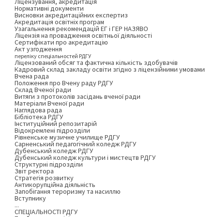
Ліцензування, акредитація
Нормативні документи
Висновки акредитаційних експертиз
Акредитація освітніх програм
Узагальнення рекомендацій ЕГ і ГЕР НАЗЯВО
Ліцензія на провадження освітньої діяльності
Сертифікати про акредитацію
Акт узгодження
переліку спеціальностей РДГУ
Ліцензований обсяг та фактична кількість здобувачів
Кадровий склад закладу освіти згідно з ліцензійними умовами
Вчена рада
Положення про Вчену раду РДГУ
Склад Вченої ради
Витяги з протоколів засідань вченої ради
Матеріали Вченої ради
Наглядова рада
Бібліотека РДГУ
Інституційний репозитарій
Відокремлені підрозділи
Рівненське музичне училище РДГУ
Сарненський педагогічний коледж РДГУ
Дубенський коледж РДГУ
Дубенський коледж культури і мистецтв РДГУ
Структурні підрозділи
Звіт ректора
Стратегія розвитку
Антикорупційна діяльність
Запобігання тероризму та насиллю
Вступнику
...
СПЕЦІАЛЬНОСТІ РДГУ