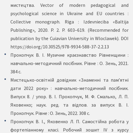
мистецтва. Vector of modern pedagogical and
psychological science in Ukraine and EU countries :
Collective monograph. Riga : Izdevnieciba «Baltija
Publishing», 2020. P. 2. P. 603–619. (Recommended for
publication by the Cuiavian University in Wloclawek). DOI
https://doi.org/10.30525/978-9934-588-37-2.2.13
Прокопчук В. І. Музичне краєзнавство Рівненщини :
навчально-методичний посібник. Рівне : О. Зень, 2021.
384 с.
Мистецько-освітній довідник «Знаменні та пам’ятні
дати 2022 року» : навчально-методичний посібник.
Випуск 8. / упор. В. І. Прокопчук, М. Ф. Смалько, Л. П.
Яковенко; наук. ред. та відпов. за випуск В. І.
Прокопчук. Рівне : О. Зень, 2022. 308 с.
Прокопчук В. І., Яковенко Л. П. Самостійна робота у
фортепіанному класі. Робочий зошит IV з курсу