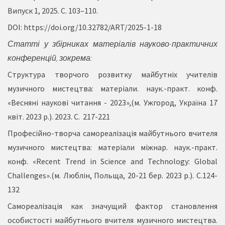
Випуск 1, 2025. С. 103–110.
DOI:
https://doi.org/10.32782/ART/2025-1-18
Статті
у збірниках матеріалів науково-практичних
конференцій
, зокрема:
Структура творчого розвитку майбутніх учителів
музичного мистецтва: матеріали. наук.-практ. конф.
«Весняні наукові читання - 2023»
,
(м. Ужгород, Україна 17
квіт. 2023 р.). 2023. С. 217-221
Професійно-творча самореалізація майбутнього вчителя
музичного мистецтва: матеріали міжнар. наук.-практ.
конф. «Recent Trend in Science and Technology: Global
Challenges».(м. Люблін, Польща, 20-21 бер. 2023 р.). С.124-
132
Самореалізація как значущий фактор становлення
особистості майбутнього вчителя музичного мистецтва.