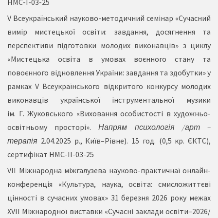
НМС-I-03-25
V Всеукраїнський науково-методичний семінар «Сучасний
вимір мистецької освіти: завдання, досягнення та
перспективи підготовки молодих виконавців» з циклу
«Мистецька освіта в умовах воєнного стану та
повоєнного відновлення України: завдання та здобутки» у
рамках V Всеукраїнського відкритого конкурсу молодих
виконавців української інструментальної музики
ім. Г. Жуковського «Виховання особистості в художньо-
освітньому просторі».
Напрям психологія
/
арт –
терапія
2.04.2025 р., Київ–Рівне). 15 год. (0,5 кр. ЄКТС),
сертифікат НМС-II-03-25
VІІ Міжнародна міжгалузева науково-практичнаї онлайн-
конференція «Культура, наука, освіта: смисложиттєві
цінності в сучасних умовах» 31 березня 2026 року межах
ХVІІ Міжнародної виставки «Сучасні заклади освіти–2026/