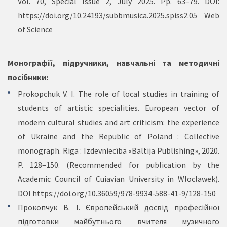
Vol. 70, Special Issue 2, July 2025. Pp. 63–79. DOI:
https://doi.org/10.24193/subbmusica.2025.spiss2.05
Web
of Science
Монографії, підручники, навчальні та методичні
посібники:
Prokopchuk V. I. The role of local studies in training of
students of artistic specialities. European vector of
modern cultural studies and art criticism: the experience
of Ukraine and the Republic of Poland : Collective
monograph. Riga : Izdevniecība «Baltija Publishing», 2020.
P. 128–150. (Recommended for publication by the
Academic Council of Cuiavian University in Wloclawek).
DOI
https://doi.org/10.36059/978-9934-588-41-9/128-150
Прокопчук В. І. Європейський досвід професійної
підготовки майбутнього вчителя музичного