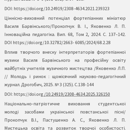
DOI:
https://doi.org/10.24919/2308-4634.2021.239323
Ціннісно-виховний потенціал фортепіанних мініатюр
Василя Барвінського/Прокопчук В. І., Яковенко Л. П.
Інноваційна педагогіка. Вип. 68, Том 2, 2024. С. 137–142.
DOI
https://doi.org/10.32782/2663- 6085/2024/68.2.28
Вплив творчого внеску інтерпретаторів фортепіанної
музики Василя Барвінського на професійну освіту
майбутніх учителів музичного мистецтва /Яковенко Л.П.
// Молодь і ринок : щомісячний науково-педагогічний
журнал. Дрогобич, 2025. № 3 (325). С.138-144
DOI:
https://doi.org
/10.24919/2308-4634.2025.326150
Національно-патріотичне виховання студентської
молоді засобами української повстанської пісні/
Прокопчук В.І., Пастушенко А. С., Яковенко Л. П.
Мистецька освіта та розвиток творчої особистості.