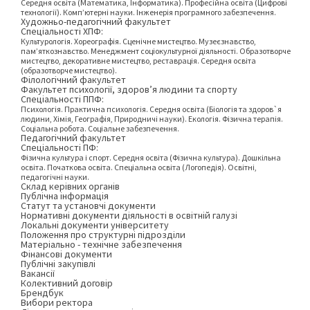
Середня освіта (Математика, Інформатика). Професійна освіта (Цифрові
технології). Комп’ютерні науки. Інженерія програмного забезпечення.
Художньо-педагогічний факультет
Спеціальності ХПФ:
Культурологія. Хореографія. Сценічне мистецтво. Музеєзнавство,
пам’яткознавство. Менеджмент соціокультурної діяльності. Образотворче
мистецтво, декоративне мистецтво, реставрація. Середня освіта
(образотворче мистецтво).
Філологічний факультет
Факультет психології, здоров’я людини та спорту
Спеціальності ППФ:
Психологія. Практична психологія. Середня освіта (Біологія та здоров`я
людини, Хімія, Географія, Природничі науки). Екологія. Фізична терапія.
Соціальна робота. Соціальне забезпечення.
Педагогічний факультет
Спеціальності ПФ:
Фізична культура і спорт. Середня освіта (Фізична культура). Дошкільна
освіта. Початкова освіта. Спеціальна освіта (Логопедія). Освітні,
педагогічні науки.
Склад керівних органів
Публічна інформація
Статут та установчі документи
Нормативні документи діяльності в освітній галузі
Локальні документи університету
Положення про структурні підрозділи
Матеріально - технічне забезпечення
Фінансові документи
Публічні закупівлі
Вакансії
Колективний договір
Брендбук
Вибори ректора