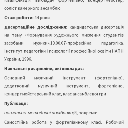
Кваліфікація: викладач фортепіано, концертмейстер,
соліст камерного ансамблю
Стаж роботи:
44 роки
Дисертаційне дослідження:
кандидатська дисертація
на тему «Формування художнього мислення студентів
засобами музики».13.00.07-професійна педагогіка.
Інститут педагогіки і психології професійної освіти НАПН
України, 1996.
Навчальні дисципліни, які викладає:
Основний музичний інструмент (фортепіано),
додатковий музичний інструмент, фортепіано,
концертмейстерський клас, клас ансамблевої гри
Публікації:
навчально-методичні посібники(
8
)
, зокрема:
Самостійна робота у фортепіанному класі. Робочий