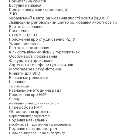
Приймальна комісія
Вступна кампанія
Пошук конкурсних пропозицій
ЗНО
Український центр оцінювання якості освіти (УЦОЯО)
Львівський регіональний центр оцінювання якості освіти
Вартість навчання
Поселення
СТУДМІСТЕЧКО
Положення про студмістечко РДГУ
Умови поселення
Вартість проживання
Кількість вільних місць у гуртожитках
Особливості проживання
Факультети проживання
Адреси та телефони гуртожитків
Фотогалерея студмістечка
Кімнати для ВПО
Банківські реквізити
Навчання
та атестація
Навчально-методична рада
Положення про НМР
Склад
навчально-методичних комісій
План роботи НМР
Обговорення проектів
нормативних документів
Подання навчальних
посібників і підручників на експертизу
Подання освітніх програм
і навчальних планів на експертизу