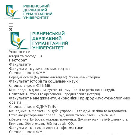
Університет
історія та сьогодення
Ректорат
Факультети
Факультет музичного мистецтва
Спеціальності ФММ:
Середня освіта (Музичне мистецтво). Музичне мистецтво.
Факультет історії та соціальних наук
Спеціальності ФІПтМВ:
Міжнародні відносини, суспільні комунікації та регіональні студії.
Політологія. Історія та археологія. Середня освіта (Історія).
Факультет менеджменту, економіки і природничо-технологічної
освіти
Спеціальності ФДКМТтФ:
Менеджмент. Маркетинг. Публ. управління та адм.. Фізика та астрономія.
Готельно-ресторанна справа. Труд. навч. та технології. Економічна
кібернетика, Цифрова, міжнар. економіка. Документозн. та інф. діяльність.
Книгозн., бібліотекозн. і бібліографія. СО.
Факультет математики та інформатики
Спеціальності ФМІ: