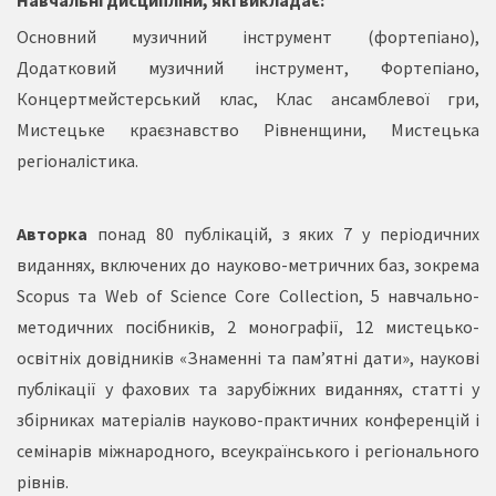
Навчальні дисципліни, які викладає:
Основний музичний інструмент (фортепіано),
Додатковий музичний інструмент, Фортепіано,
Концертмейстерський клас, Клас ансамблевої гри,
Мистецьке краєзнавство Рівненщини, Мистецька
регіоналістика.
Авторка
понад 80 публікацій, з яких 7 у періодичних
виданнях, включених до науково-метричних баз, зокрема
Scopus та Web of Science Core Collection, 5 навчально-
методичних посібників, 2 монографії, 12 мистецько-
освітніх довідників «Знаменні та пам’ятні дати», наукові
публікації у фахових та зарубіжних виданнях, статті у
збірниках матеріалів науково-практичних конференцій і
семінарів міжнародного, всеукраїнського і регіонального
рівнів.