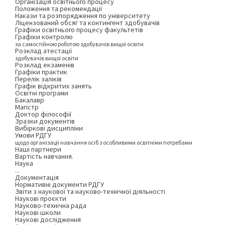
Організація освітнього процесу
Положення та рекомендації
Накази та розпорядження по університету
Ліцензований обсяг та контингент здобувачів
Графіки освітнього процесу факультетів
Графіки контролю
за самостійною роботою здобувачів вищої освіти
Розклад атестації
здобувачів вищої освіти
Розклад екзаменів
Графіки практик
Перелік заліків
Графік відкритих занять
Освітні програми
Бакалавр
Магістр
Доктор філософії
Зразки документів
Вибіркові дисципліни
Умови РДГУ
щодо організації навчання осіб з особливими освітніми потребами
Наші партнери
Вартість навчання.
Наука
...
Документація
Нормативні документи РДГУ
Звіти з наукової та науково-технічної діяльності
Наукові проєкти
Науково-технічна рада
Наукові школи
Наукові дослідження