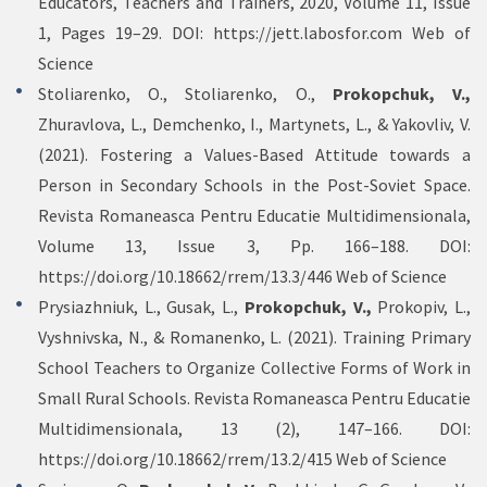
Educators, Teachers and Trainers, 2020, Volume 11, Issue
1, Pages 19–29. DOI:
https://jett.labosfor.com
Web of
Science
Stoliarenko, O., Stoliarenko, O.,
Prokopchuk, V.,
Zhuravlova, L., Demchenko, I., Martynets, L., & Yakovliv, V.
(2021). Fostering a Values-Based Attitude towards a
Person in Secondary Schools in the Post-Soviet Space.
Revista Romaneasca Pentru Educatie Multidimensionala,
Volume 13, Issue 3, Pp. 166–188. DOI:
https://doi.org/10.18662/rrem/13.3/446
Web of Science
Prysiazhniuk, L., Gusak, L.,
Prokopchuk, V.,
Prokopiv, L.,
Vyshnivska, N., & Romanenko, L. (2021). Training Primary
School Teachers to Organize Collective Forms of Work in
Small Rural Schools. Revista Romaneasca Pentru Educatie
Multidimensionala, 13 (2), 147–166. DOI:
https://doi.org/10.18662/rrem/13.2/415
Web of Science