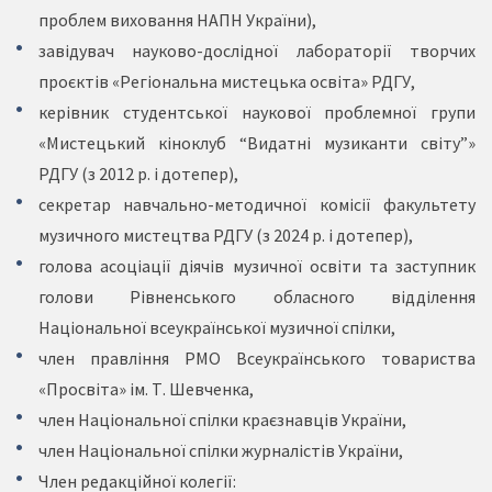
проблем виховання НАПН України),
завідувач науково-дослідної лабораторії творчих
проєктів «Регіональна мистецька освіта» РДГУ,
керівник студентської наукової проблемної групи
«Мистецький кіноклуб “Видатні музиканти світу”»
РДГУ (з 2012 р. і дотепер),
секретар навчально-методичної комісії факультету
музичного мистецтва РДГУ (з 2024 р. і дотепер),
голова асоціації діячів музичної освіти та заступник
голови Рівненського обласного відділення
Національної всеукраїнської музичної спілки,
член правління РМО Всеукраїнського товариства
«Просвіта» ім. Т. Шевченка,
член Національної спілки краєзнавців України,
член Національної спілки журналістів України,
Член редакційної колегії: