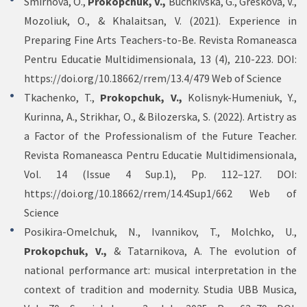
Smirnova, O.,
Prokopchuk, V.,
Buchkivska, G., Greskova, V.,
Mozoliuk, O., & Khalaitsan, V. (2021). Experience in
Preparing Fine Arts Teachers-to-Be. Revista Romaneasca
Pentru Educatie Multidimensionala, 13 (4), 210-223. DOI:
https://doi.org/10.18662/rrem/13.4/479
Web of Science
Tkachenko, T.,
Prokopchuk, V.,
Kolisnyk-Humeniuk, Y.,
Kurinna, A., Strikhar, O., & Bilozerska, S. (2022). Artistry as
a Factor of the Professionalism of the Future Teacher.
Revista Romaneasca Pentru Educatie Multidimensionala,
Vol. 14 (Issue 4 Sup.1), Pp. 112–127. DOI:
https://doi.org/10.18662/rrem/14.4Sup1/662
Web of
Science
Posikira-Omelchuk, N., Ivannikov, T., Molchko, U.,
Prokopchuk, V.,
& Tatarnikova, A. The evolution of
national performance art: musical interpretation in the
context of tradition and modernity. Studia UBB Musica,