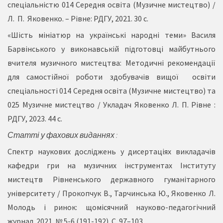
спеціальністю 014 Середня освіта (Музичне мистецтво) /
Л. П. Яковенко. – Рівне: РДГУ, 2021. 30 с.
«Шість мініатюр на українські народні теми» Василя
Барвінського у виконавській підготовці майбутнього
вчителя музичного мистецтва: Методичні рекомендації
для самостійної роботи здобувачів вищої освіти
спеціальності 014 Середня освіта (Музичне мистецтво) та
025 Музичне мистецтво / Укладач Яковенко Л. П. Рівне :
РДГУ, 2023. 44 с.
Статті у фахових виданнях :
Спектр наукових досліджень у дисертаціях викладачів
кафедри гри на музичних інструментах Інституту
мистецтв Рівненського державного гуманітарного
університету / Прокопчук В., Тарчинська Ю., Яковенко Л.
Молодь і ринок: щомісячний науково-педагогічний
журнал. 2021. № 5-6 (191-192). С. 97–103.