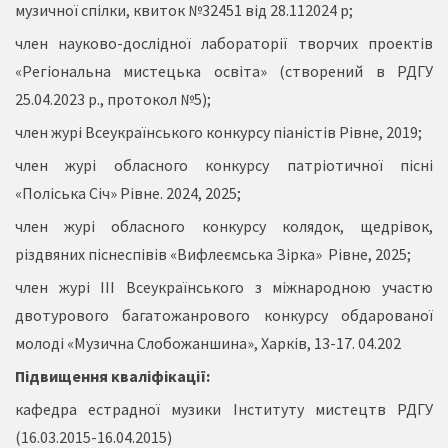
музичної спілки, квиток №32451 від 28.112024 р;
член науково-дослідної лабораторії творчих проектів
«Регіональна мистецька освіта» (створений в РДГУ
25.04.2023 р., протокол №5);
член журі Всеукраїнського конкурсу піаністів Рівне, 2019;
член журі обласного конкурсу патріотичної пісні
«Поліська Січ» Рівне. 2024, 2025;
член журі обласного конкурсу колядок, щедрівок,
різдвяних піснеспівів «Вифлеємська Зірка» Рівне, 2025;
член журі III Всеукраїнського з міжнародною участю
двотурового багатожанрового конкурсу обдарованої
молоді «Музична Слобожаншина», Харків, 13-17. 04.202
Підвищення кваліфікації:
кафедра естрадної музики Інституту мистецтв РДГУ
(16.03.2015-16.04.2015)