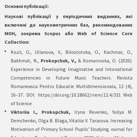
Основні публікації:
Наукові публікації у періодичних виданнях, які
включені до наукометричних баз, рекомендованих
МОН, зокрема Scopus або Web of Science Core
Collection:
Kozii, O., Ulianova, V., Bilostotska, O., Kachmar, O.,
Bakhmat, N.,
Prokopchuk, V.,
& Komarovska, O. (2020).
Experience in Developing Imaginative and Intonational
Competencies in Future Music Teachers. Revista
Romaneasca Pentru Educatie Multidimensionala, 12 (4),
16–37. DOI:
https://doi.org/10.18662/rrem/12.4/331
Web
of Science
Viktoriia I., Prokopchuk,
Iryna Revenko, Yuliya M.
Demchenko, Olga B. Blaga, Vitaliia V. Tarasova. Increasing
Motivation of Primary School Pupils’ Studying. ournal for